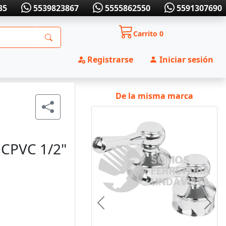
35
5539823867
5555862550
5591307690
Carrito
0
Registrarse
Iniciar sesión
De la misma marca
CPVC 1/2"
Anterior
Sigui