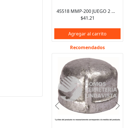
45518 MMP-200 JUEGO 2 MANERALES PALANCA PARA MEZCLADORAS PLASTICAS BASIC FOSET
$41.21
Agregar al carrito
Recomendados
Anterior
Sigui