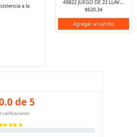
49822 JUEGO DE 22 LLAVES HEXAGONALES TIPO "L", COMBINADAS, PUNTA DE BOLA 4995 Y 4996 URREA
istencia a la
$620.34
Agregar al carrito
0.0 de 5
0 calificaciones