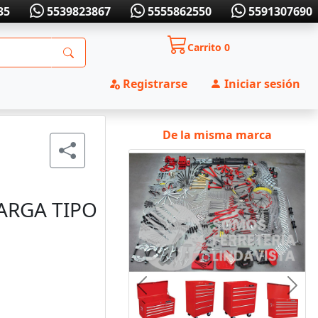
35
5539823867
5555862550
5591307690
Carrito
0
Registrarse
Iniciar sesión
De la misma marca
ARGA TIPO
Anterior
Sigui