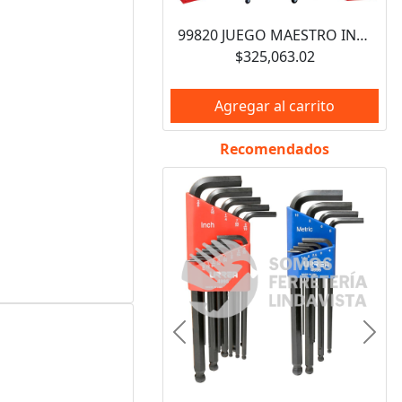
99820 JUEGO MAESTRO INDUSTRIAL COMBINADO 940 PIEZAS, CON GABINETES EX27M5, EX27M6, EX27S6 URREA
$325,063.02
Agregar al carrito
Recomendados
Anterior
Sigui