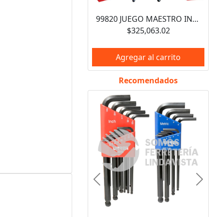
99820 JUEGO MAESTRO INDUSTRIAL COMBINADO 940 PIEZAS, CON GABINETES EX27M5, EX27M6, EX27S6 URREA
$325,063.02
Agregar al carrito
Recomendados
Anterior
Sigui