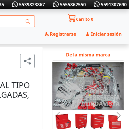
35
5539823867
5555862550
5591307690
Carrito
0
Registrarse
Iniciar sesión
De la misma marca
AL TIPO
LGADAS,
Anterior
Sigui