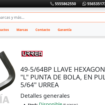
5555862550
55653517
uctos
Marcas
Contacto
Garantía
49-5/64BP LLAVE HEXAGON
"L" PUNTA DE BOLA, EN PU
5/64" URREA
Detalles generales
Disponible
Stock:
(6 piezas)