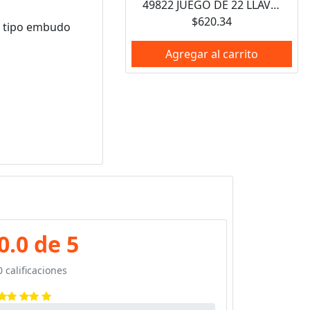
49822 JUEGO DE 22 LLAVES HEXAGONALES TIPO "L", COMBINADAS, PUNTA DE BOLA 4995 Y 4996 URREA
$620.34
a tipo embudo
Agregar al carrito
0.0 de 5
0 calificaciones