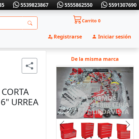
35
5539823867
5555862550
5591307690
Carrito
0
Registrarse
Iniciar sesión
De la misma marca
 CORTA
16" URREA
Anterior
Sigui