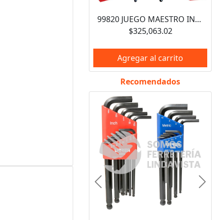
99820 JUEGO MAESTRO INDUSTRIAL COMBINADO 940 PIEZAS, CON GABINETES EX27M5, EX27M6, EX27S6 URREA
$325,063.02
Agregar al carrito
Recomendados
Anterior
Sigui