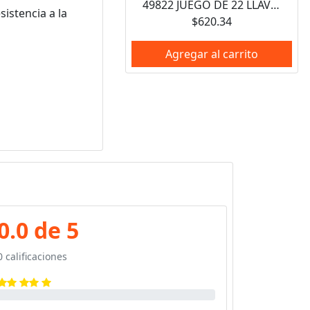
49822 JUEGO DE 22 LLAVES HEXAGONALES TIPO "L", COMBINADAS, PUNTA DE BOLA 4995 Y 4996 URREA
istencia a la
$620.34
Agregar al carrito
0.0 de 5
0 calificaciones