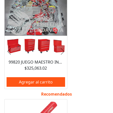
Anterior
Siguiente
99820 JUEGO MAESTRO INDUSTRIAL COMBINADO 940 PIEZAS, CON GABINETES EX27M5, EX27M6, EX27S6 URREA
$325,063.02
Agregar al carrito
Recomendados