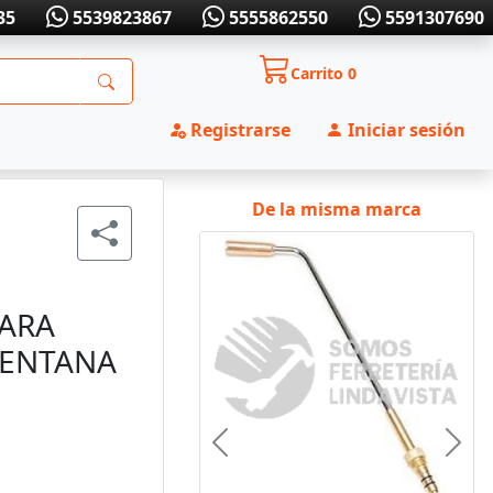
35
5539823867
5555862550
5591307690
Carrito
0
Registrarse
Iniciar sesión
De la misma marca
PARA
VENTANA
Anterior
Sigui