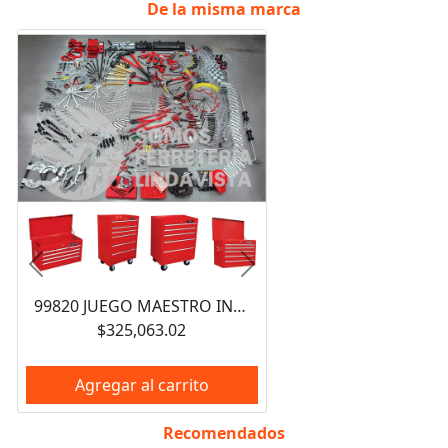
De la misma marca
Anterior
Siguiente
99820 JUEGO MAESTRO INDUSTRIAL COMBINADO 940 PIEZAS, CON GABINETES EX27M5, EX27M6, EX27S6 URREA
$325,063.02
Agregar al carrito
Recomendados