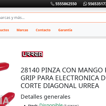
5555862550
55653517
uctos
Marcas
Contacto
Garantía
28140 PINZA CON MANGO
GRIP PARA ELECTRONICA DE
CORTE DIAGONAL URREA
Detalles generales
Disponible
Stock:
(3 piezas)