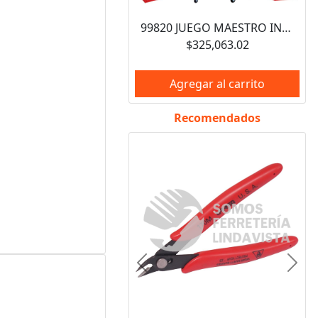
99820 JUEGO MAESTRO INDUSTRIAL COMBINADO 940 PIEZAS, CON GABINETES EX27M5, EX27M6, EX27S6 URREA
$325,063.02
Agregar al carrito
Recomendados
Anterior
Sigui