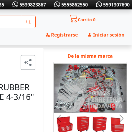
35
5539823867
5555862550
5591307690
Carrito
0
Registrarse
Iniciar sesión
De la misma marca
 RUBBER
 4-3/16"
Anterior
Sigui