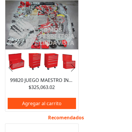
Anterior
Siguiente
99820 JUEGO MAESTRO INDUSTRIAL COMBINADO 940 PIEZAS, CON GABINETES EX27M5, EX27M6, EX27S6 URREA
$325,063.02
Agregar al carrito
Recomendados