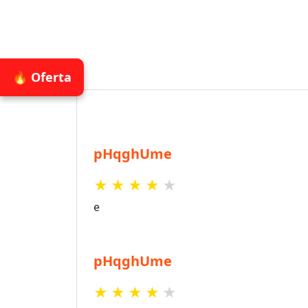
🔥 Oferta
pHqghUme
★
★
★
★
★
e
pHqghUme
★
★
★
★
★