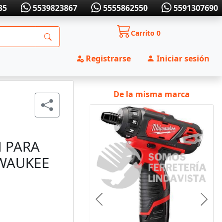
35
5539823867
5555862550
5591307690
Carrito
0
Registrarse
Iniciar sesión
De la misma marca
H PARA
WAUKEE
Anterior
Sigui