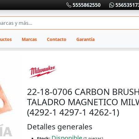
5555862550
55653517
uctos
Marcas
Contacto
Garantía
22-18-0706 CARBON BRUS
TALADRO MAGNETICO MIL
(4292-1 4297-1 4262-1)
Detalles generales
Disponible
Stock:
(1 piezas)