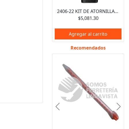
2406-22 KIT DE ATORNILLADOR HEXAGONAL INALAMBRICO 1/4" M12 2 VELOC CON 2 BATERIAS Y CARGADOR MILWAUKEE
$5,081.30
Agregar al carrito
Recomendados
Anterior
Sigui