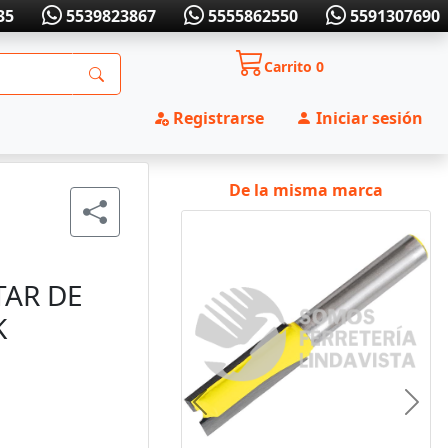
35
5539823867
5555862550
5591307690
Carrito
0
Registrarse
Iniciar sesión
De la misma marca
TAR DE
K
Anterior
Sigui