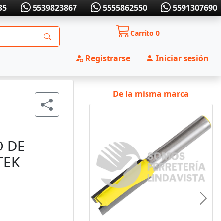
35
5539823867
5555862550
5591307690
Carrito
0
Registrarse
Iniciar sesión
De la misma marca
O DE
TEK
Anterior
Sigui