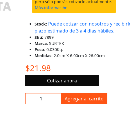
pero sólo podrás cotizarlo actualmente.
Más información
Puede cotizar con nosotros y recibirl
Stock:
plazo estimado de 3 a 4 días hábiles.
Sku:
7899
Marca:
SURTEK
Peso:
0.030Kg.
Medidas:
2.0cm X 6.00cm X 26.00cm
$21.98
Cotizar ahora
Agregar al carrito