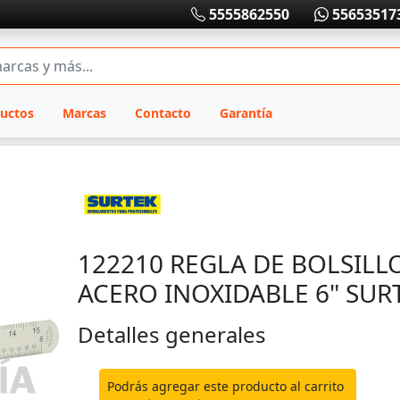
5555862550
55653517
uctos
Marcas
Contacto
Garantía
122210 REGLA DE BOLSILL
ACERO INOXIDABLE 6" SUR
Detalles generales
Podrás agregar este producto al carrito