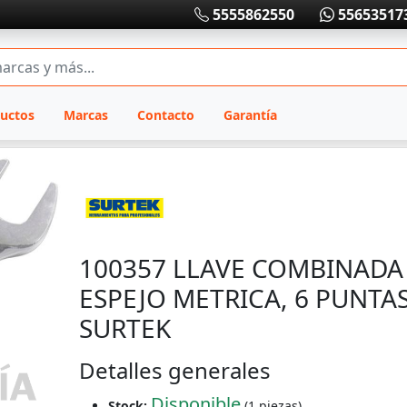
5555862550
55653517
uctos
Marcas
Contacto
Garantía
100357 LLAVE COMBINADA
ESPEJO METRICA, 6 PUNTA
SURTEK
Detalles generales
Disponible
Stock:
(1 piezas)