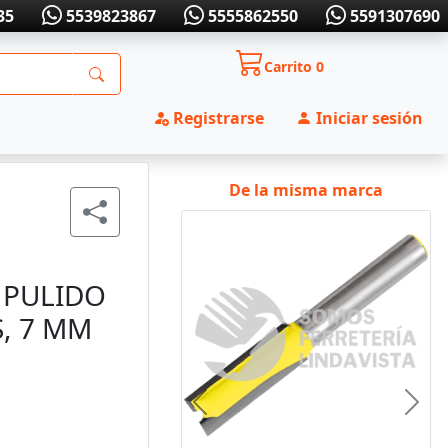
35
5539823867
5555862550
5591307690
Carrito
0
Registrarse
Iniciar sesión
De la misma marca
 PULIDO
S, 7 MM
Anterior
Sigui