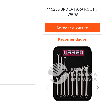
119256 BROCA PARA ROUTER DE ACERO RECTA DE 2 FILOS 3/4" ZANCO DE 1/4" SURTEK
$78.38
Agregar al carrito
Recomendados
Anterior
Sigui