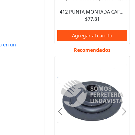
412 PUNTA MONTADA CAFE TIPO A (3/4"X2-1/2"X1/4") AUSTROMEX
$77.81
Agregar al carrito
o en un
Recomendados
Anterior
Sigui