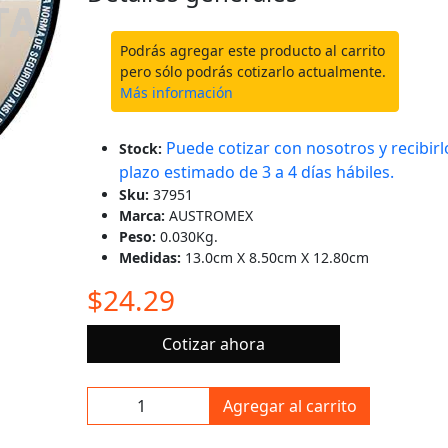
Podrás agregar este producto al carrito
pero sólo podrás cotizarlo actualmente.
Más información
Puede cotizar con nosotros y recibirl
Stock:
plazo estimado de 3 a 4 días hábiles.
Sku:
37951
Marca:
AUSTROMEX
Peso:
0.030Kg.
Medidas:
13.0cm X 8.50cm X 12.80cm
$24.29
Cotizar ahora
Agregar al carrito