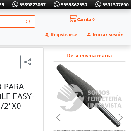
35
5539823867
5555862550
5591307690
Carrito
0
Registrarse
Iniciar sesión
De la misma marca
O PARA
LE EASY-
/2"X0
Anterior
Sigui