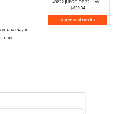
49822 JUEGO DE 22 LLAVES HEXAGONALES TIPO "L", COMBINADAS, PUNTA DE BOLA 4995 Y 4996 URREA
$620.34
Agregar al carrito
ecer una mayor
e tener