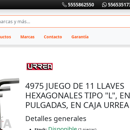
5555862550
55653517
uctos
Marcas
Contacto
Garantía
4975 JUEGO DE 11 LLAVES
HEXAGONALES TIPO "L", E
PULGADAS, EN CAJA URREA
Detalles generales
Disponible
Stock:
(2 piezas)