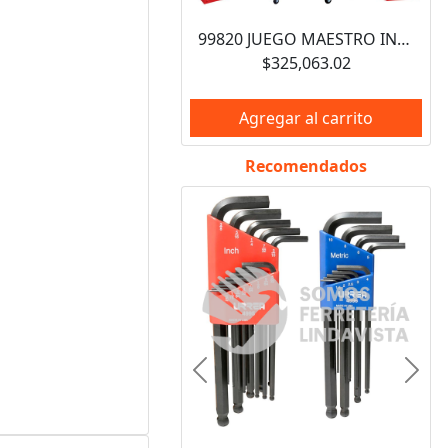
99820 JUEGO MAESTRO INDUSTRIAL COMBINADO 940 PIEZAS, CON GABINETES EX27M5, EX27M6, EX27S6 URREA
$325,063.02
Agregar al carrito
Recomendados
Anterior
Sigui