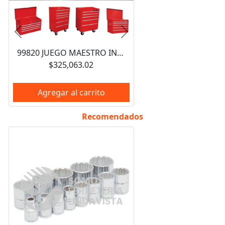
Anterior
Siguiente
99820 JUEGO MAESTRO INDUSTRIAL COMBINADO 940 PIEZAS, CON GABINETES EX27M5, EX27M6, EX27S6 URREA
$325,063.02
Agregar al carrito
Recomendados