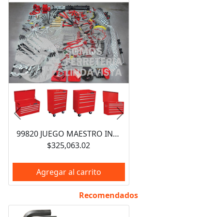
Anterior
Siguiente
99820 JUEGO MAESTRO INDUSTRIAL COMBINADO 940 PIEZAS, CON GABINETES EX27M5, EX27M6, EX27S6 URREA
$325,063.02
Agregar al carrito
Recomendados