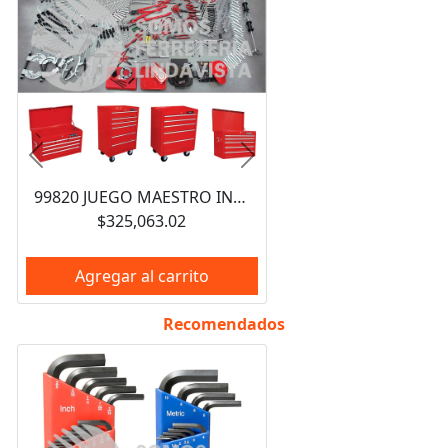
Anterior
Siguiente
99820 JUEGO MAESTRO INDUSTRIAL COMBINADO 940 PIEZAS, CON GABINETES EX27M5, EX27M6, EX27S6 URREA
$325,063.02
Agregar al carrito
Recomendados