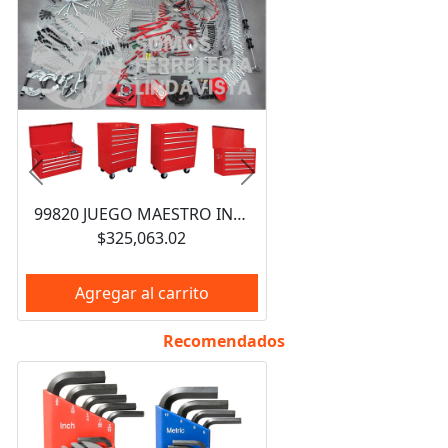
Anterior
Siguiente
99820 JUEGO MAESTRO INDUSTRIAL COMBINADO 940 PIEZAS, CON GABINETES EX27M5, EX27M6, EX27S6 URREA
$325,063.02
Agregar al carrito
Recomendados