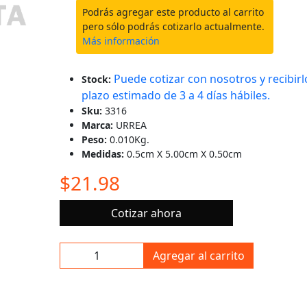
Podrás agregar este producto al carrito
pero sólo podrás cotizarlo actualmente.
Más información
Puede cotizar con nosotros y recibirl
Stock:
plazo estimado de 3 a 4 días hábiles.
Sku:
3316
Marca:
URREA
Peso:
0.010Kg.
Medidas:
0.5cm X 5.00cm X 0.50cm
$21.98
Cotizar ahora
Agregar al carrito