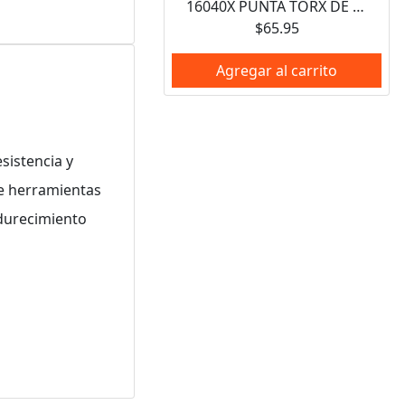
16040X PUNTA TORX DE PODER HEXAGONO DE 1/4", T6 X 1-15/16" URREA
$65.95
Agregar al carrito
sistencia y
de herramientas
ndurecimiento