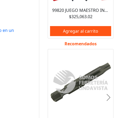
99820 JUEGO MAESTRO INDUSTRIAL COMBINADO 940 PIEZAS, CON GABINETES EX27M5, EX27M6, EX27S6 URREA
$325,063.02
o en un
Agregar al carrito
Recomendados
Anterior
Sigui