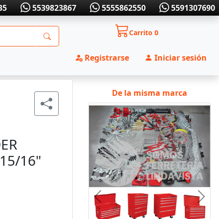
35
5539823867
5555862550
5591307690
Carrito
0
Registrarse
Iniciar sesión
De la misma marca
DER
15/16"
Anterior
Sigui