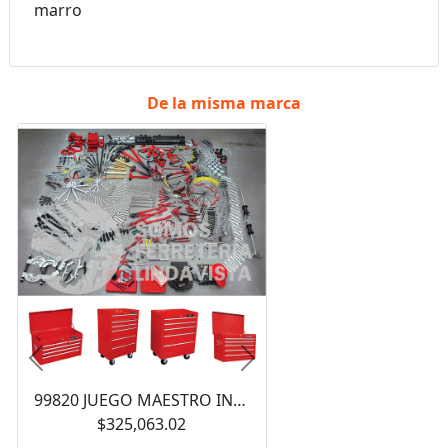
marro
De la misma marca
Anterior
Siguiente
99820 JUEGO MAESTRO INDUSTRIAL COMBINADO 940 PIEZAS, CON GABINETES EX27M5, EX27M6, EX27S6 URREA
$325,063.02