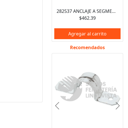
282537 ANCLAJE A SEGMENTOS KB3 3/4 X 7" (10 PZAS) HILTI
$462.39
Agregar al carrito
Recomendados
Anterior
Sigui