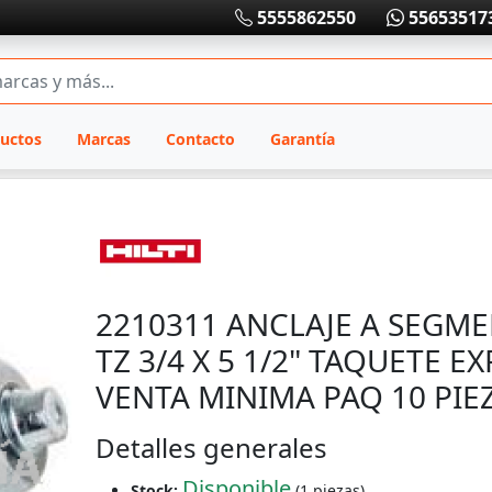
5555862550
55653517
uctos
Marcas
Contacto
Garantía
2210311 ANCLAJE A SEGME
TZ 3/4 X 5 1/2" TAQUETE E
VENTA MINIMA PAQ 10 PIEZ
Detalles generales
Disponible
Stock:
(1 piezas)