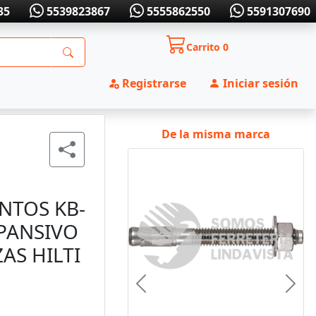
35
5539823867
5555862550
5591307690
Carrito
0
Registrarse
Iniciar sesión
De la misma marca
NTOS KB-
XPANSIVO
AS HILTI
Anterior
Sigui