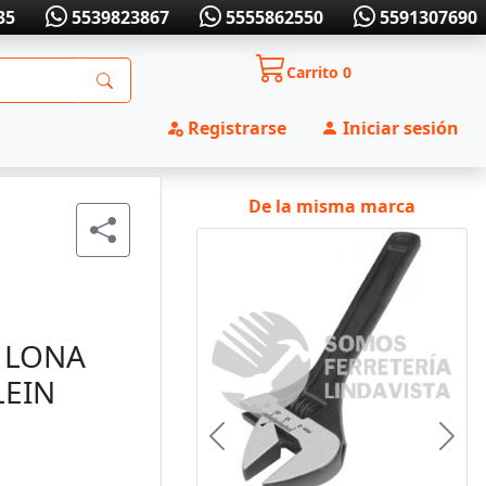
35
5539823867
5555862550
5591307690
Carrito
0
Registrarse
Iniciar sesión
De la misma marca
 LONA
LEIN
Anterior
Sigui