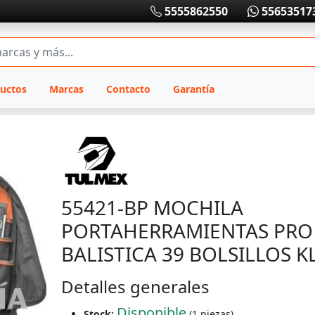
5555862550
55653517
uctos
Marcas
Contacto
Garantía
55421-BP MOCHILA
PORTAHERRAMIENTAS PRO
BALISTICA 39 BOLSILLOS K
Detalles generales
Disponible
Stock:
(1 piezas)