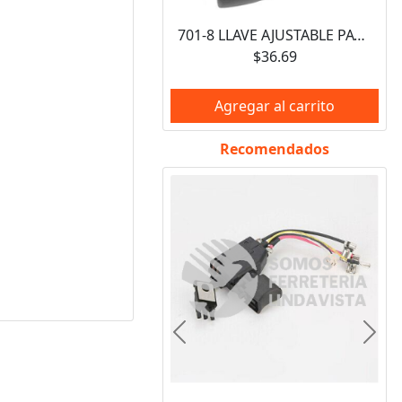
701-8 LLAVE AJUSTABLE PAVONADA PERICO DE 8" KLEIN TULMEX
$36.69
Agregar al carrito
Recomendados
Anterior
Sigui