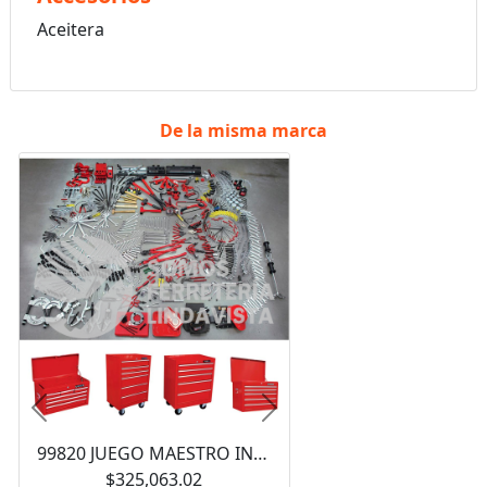
Aceitera
De la misma marca
Anterior
Siguiente
99820 JUEGO MAESTRO INDUSTRIAL COMBINADO 940 PIEZAS, CON GABINETES EX27M5, EX27M6, EX27S6 URREA
$325,063.02